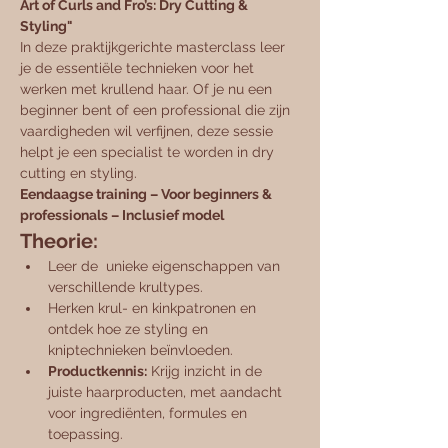
Art of Curls and Fro’s: Dry Cutting & 
Styling"
In deze praktijkgerichte masterclass leer 
je de essentiële technieken voor het 
werken met krullend haar. Of je nu een 
beginner bent of een professional die zijn 
vaardigheden wil verfijnen, deze sessie 
helpt je een specialist te worden in dry 
cutting en styling.
Eendaagse training – Voor beginners & 
professionals – Inclusief model
Theorie:
Leer de  unieke eigenschappen van 
verschillende krultypes.
Herken krul- en kinkpatronen en 
ontdek hoe ze styling en 
kniptechnieken beïnvloeden.
Productkennis:
 Krijg inzicht in de 
juiste haarproducten, met aandacht 
voor ingrediënten, formules en 
toepassing.