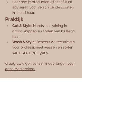
Leer hoe je producten effectief kunt 
adviseren voor verschillende soorten 
krullend haar.
Praktijk:
Cut & Style:
 Hands-on training in 
droog knippen en stylen van krullend 
haar.
Wash & Style:
 Beheers de technieken 
voor professioneel wassen en stylen 
van diverse krultypes.
Graag uw eigen schaar meebrengen voor 
deze Masterclass.
Big Curls, Big Love
Share this event