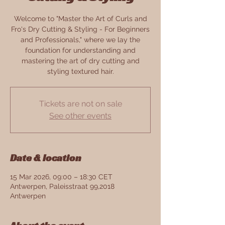
Welcome to "Master the Art of Curls and
Fro's Dry Cutting & Styling - For Beginners
and Professionals," where we lay the
foundation for understanding and
mastering the art of dry cutting and
Tickets are not on sale
See other events
Date & location
15 Mar 2026, 09:00 – 18:30 CET
Antwerpen, Paleisstraat 99,2018
Antwerpen