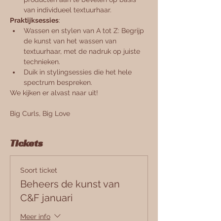
van individueel textuurhaar.
Praktijksessies
:
Wassen en stylen van A tot Z: Begrijp 
de kunst van het wassen van 
textuurhaar, met de nadruk op juiste 
technieken.
Duik in stylingsessies die het hele 
spectrum bespreken.
We kijken er alvast naar uit!
Big Curls, Big Love
Tickets
Soort ticket
Beheers de kunst van
C&F januari
Meer info