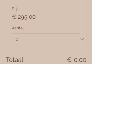
Prijs
€ 295,00
Aantal
Totaal
€ 0,00
Betalen
Deel dit evenement