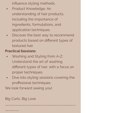
influence styling methods.
Product Knowledge: An 
understanding of hair products, 
including the importance of 
ingredients, formulations, and 
application techniques.
Discover the best way to recommend 
products based on different types of 
textured hair.
Practical Sessions:
Washing and Styling from A-Z: 
Understand the art of washing 
different types of hair, with a focus on 
proper techniques.
Dive into styling sessions covering the 
proffesional techniques.
We look forward seeing you!
Big Curls, Big Love
________________________________________
________