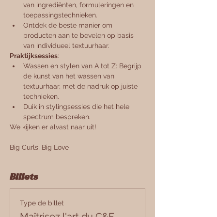
van ingrediënten, formuleringen en 
toepassingstechnieken.
Ontdek de beste manier om 
producten aan te bevelen op basis 
van individueel textuurhaar.
Praktijksessies
:
Wassen en stylen van A tot Z: Begrijp 
de kunst van het wassen van 
textuurhaar, met de nadruk op juiste 
technieken.
Duik in stylingsessies die het hele 
spectrum bespreken.
We kijken er alvast naar uit!
Big Curls, Big Love
Billets
Type de billet
Maîtrisez l'art du C&F